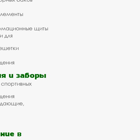
элементы
рмационные щиты
и для
ешетки
дения
я и заборы
 спортивных
дения
ждающие,
ние в