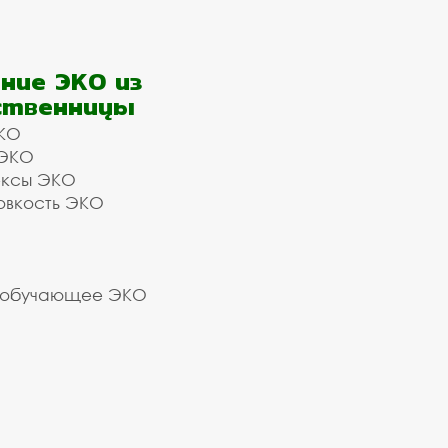
ние ЭКО из
ственницы
КО
 ЭКО
ексы ЭКО
овкость ЭКО
 обучающее ЭКО