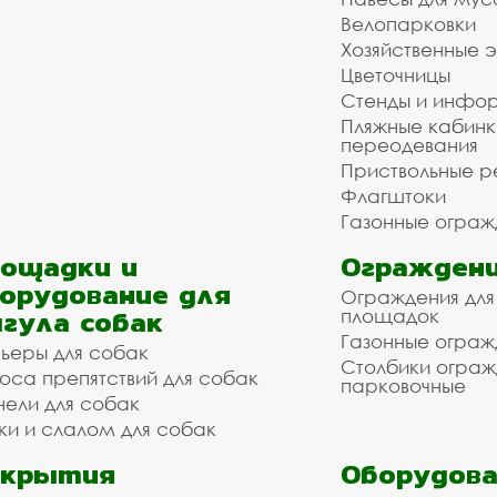
Велопарковки
Хозяйственные 
Цветочницы
Стенды и инфо
Пляжные кабинк
переодевания
Приствольные р
Флагштоки
Газонные ограж
ощадки и
Ограждени
орудование для
Ограждения для
гула собак
площадок
Газонные ограж
ьеры для собак
Столбики огра
оса препятствий для собак
парковочные
нели для собак
ки и слалом для собак
окрытия
Оборудова