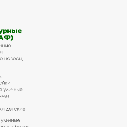
урные
АФ)
ичные
и
е навесы,
ы
ейки
а уличные
ьями
ки детские
 уличные
орных баков