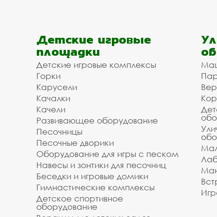
Детские игровые
Ул
площадки
об
Детские игровые комплексы
Ма
Горки
Пар
Карусели
Вер
Качалки
Кор
Качели
Дет
обо
Развивающее оборудование
Ули
Песочницы
обо
Песочные дворики
Мал
Оборудование для игры с песком
Лаб
Навесы и зонтики для песочниц
Ман
Беседки и игровые домики
Вст
Гимнастические комплексы
Игр
Детское спортивное
оборудование