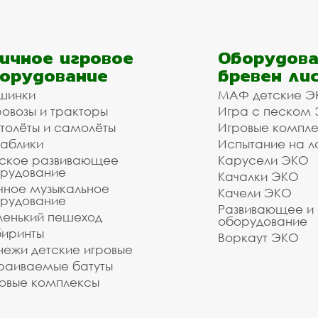
ичное игровое
Оборудова
орудование
бревен ли
шинки
МАФ детские Э
овозы и тракторы
Игра с песком
толёты и самолёты
Игровые компл
аблики
Испытание на л
ское развивающее
Карусели ЭКО
рудование
Качалки ЭКО
чное музыкальное
Качели ЭКО
рудование
Развивающее и
енький пешеход
оборудование
иринты
Воркаут ЭКО
ежи детские игровые
раиваемые батуты
овые комплексы