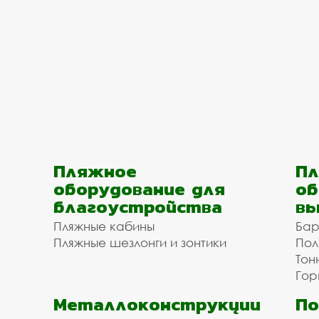
Пляжное
Пл
оборудование для
об
благоустройства
вы
Пляжные кабины
Бар
Пляжные шезлонги и зонтики
Пол
Тон
Гор
Металлоконструкции
П