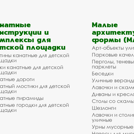
анатные
Малые
нструкции и
архитект
мплексы для
формы (М
тской площадки
Арт-объекты ул
Парковые качел
тины канатные для детской
щадки
Перголы, теневы
парклеты
ки канатные для детской
щадки
Беседки
атные дороги
Уличные веранд
атный мостики для детской
Лавочки и скам
щадки
Диваны и кресл
атные пирамиды
Столы со скам
атные городки для детской
Шезлонги
щадки
Лавочки и столи
уличные
Урны мусорные
Навесы для мус