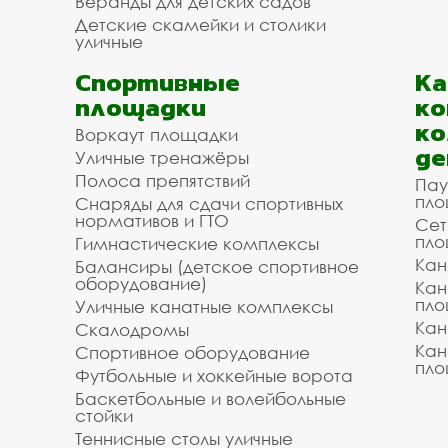
Веранды для детских садов
Детские скамейки и столики
уличные
Спортивные
К
площадки
ко
ко
Воркаут площадки
де
Уличные тренажёры
Полоса препятствий
Пау
пло
Снаряды для сдачи спортивных
нормативов и ГТО
Сет
пло
Гимнастические комплексы
Кан
Балансиры (детское спортивное
оборудование)
Кан
пло
Уличные канатные комплексы
Кан
Скалодромы
Кан
Спортивное оборудование
пло
Футбольные и хоккейные ворота
Баскетбольные и волейбольные
стойки
Теннисные столы уличные