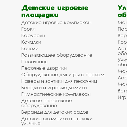
Дедовске. Мы рассчитаем Ваш проект, поможе
Детские игровые
Ул
заявку на сайте.
площадки
об
Доступная цена на нав
Детские игровые комплексы
Ма
Горки
Пар
монтажом
Карусели
Вер
Качалки
Кор
Мы организуем для вас доставку и установку
Качели
Дет
/ укладки. Зделайте заказ на навесы для авто
обо
Развивающее оборудование
Дедовске и городском округе Истра под ключ.
Ули
Песочницы
обо
информацию у наших менеджеров по телефону
Песочные дворики
оборудования.
Мал
Оборудование для игры с песком
Лаб
Инвестпроект благодарит вас за то, что поль
Навесы и зонтики для песочниц
Ман
Звоните, мы всегда готовы помочь и оперативн
Беседки и игровые домики
Вст
Гимнастические комплексы
Игр
Детское спортивное
оборудование
Веранды для детских садов
Детские скамейки и столики
уличные