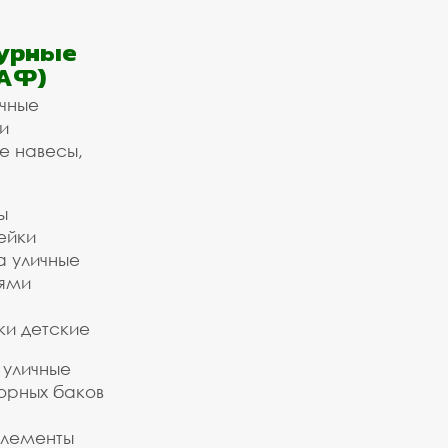
урные
АФ)
ичные
и
е навесы,
ы
ейки
а уличные
ьями
ки детские
 уличные
орных баков
элементы