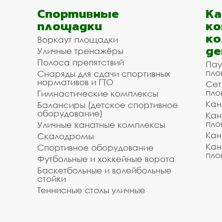
Спортивные
К
площадки
ко
ко
Воркаут площадки
де
Уличные тренажёры
Полоса препятствий
Пау
пло
Снаряды для сдачи спортивных
нормативов и ГТО
Сет
пло
Гимнастические комплексы
Кан
Балансиры (детское спортивное
оборудование)
Кан
пло
Уличные канатные комплексы
Кан
Скалодромы
Кан
Спортивное оборудование
пло
Футбольные и хоккейные ворота
Баскетбольные и волейбольные
стойки
Теннисные столы уличные