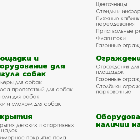
Цветочницы
Стенды и инфо
Пляжные кабинк
переодевания
Приствольные р
Флагштоки
Газонные ограж
ощадки и
Ограждени
орудование для
Ограждения для
гула собак
площадок
Газонные ограж
ьеры для собак
Столбики огра
оса препятствий для собак
парковочные
нели для собак
ки и слалом для собак
окрытия
Оборудова
наличии н
рытия детских и спортивных
ощадок
имерное покрытие пола