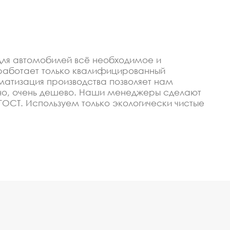
для автомобилей всё необходимое и
работает только квалифицированный
матизация производства позволяет нам
льно, очень дешево. Наши менеджеры сделают
СТ. Используем только экологически чистые
оекту.
ля автомобилей купить
изируем, чтобы изготавливать качественные и
ены, своевременное выполнение заказа и
олы или любого оптового покупателя в