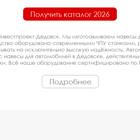
Получить каталог 2026
нвестпроект-Дедовск. Мы изготоавливаем навесы 
дства оборудована современными ЧПУ станками, 
ывать на исключительно высокую надёжность. Авто
нас навесы для автомобилей в Дедовске, действите
ки. Всё наше оборудование сертифицировано по ГО
навесы для автомобилей под заказ, по Вашему пр
Подробнее
оизводителя на навесы д
ированное производство, которое постоянно модерн
упить оборудование у нас - это гарантия низкой ц
ройщика, управляющей компании, детского сада, шк