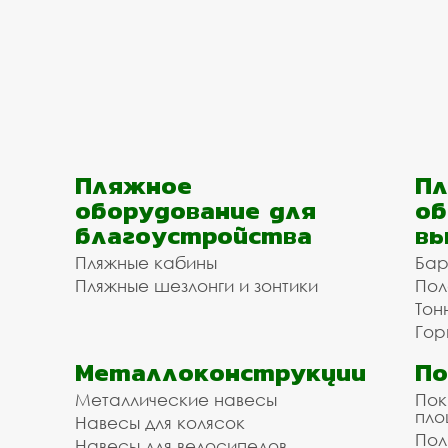
Пляжное
Пл
оборудование для
об
благоустройства
вы
Пляжные кабины
Бар
Пляжные шезлонги и зонтики
Пол
Тон
Гор
Металлоконструкции
П
Металлические навесы
Пок
пл
Навесы для колясок
Пол
Навесы для велосипедов