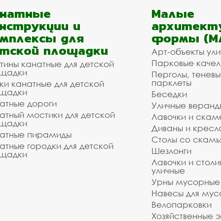
анатные
Малые
нструкции и
архитект
мплексы для
формы (М
тской площадки
Арт-объекты ул
Парковые качел
тины канатные для детской
щадки
Перголы, теневы
парклеты
ки канатные для детской
щадки
Беседки
атные дороги
Уличные веранд
атный мостики для детской
Лавочки и скам
щадки
Диваны и кресл
атные пирамиды
Столы со скам
атные городки для детской
Шезлонги
щадки
Лавочки и столи
уличные
Урны мусорные
Навесы для мус
Велопарковки
Хозяйственные 