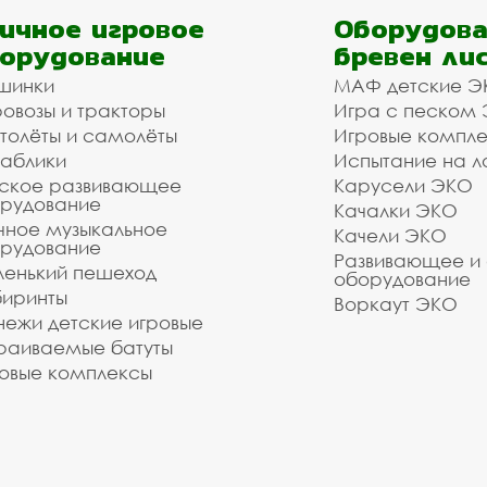
м подобрать материалы и оборудование - Вам дос
ичное игровое
Оборудова
орудование
бревен ли
есы для автомобилей в Де
шинки
МАФ детские Э
овозы и тракторы
Игра с песком
толёты и самолёты
Игровые компл
аблики
Испытание на л
 оборудования. Наши монтажники имеют весь необх
ское развивающее
Карусели ЭКО
мобилей в нашей компании и мы готовы взять на се
рудование
Качалки ЭКО
 Стоимость зависит от объёма заказа и расстояния 
чное музыкальное
Качели ЭКО
рудование
: , воспользуйтесь формой обратной связи или с
Развивающее и
енький пешеход
оборудование
иринты
Воркаут ЭКО
зуетесь услугами нашей компании!
ежи детские игровые
о выполнить даже очень сложный заказ.
раиваемые батуты
овые комплексы