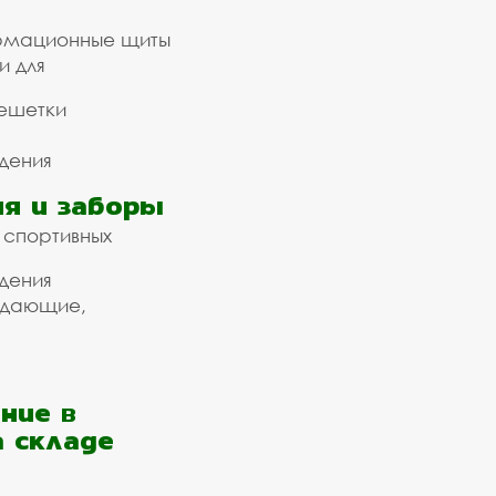
рмационные щиты
и для
ешетки
дения
я и заборы
 спортивных
дения
ждающие,
ние в
а складе