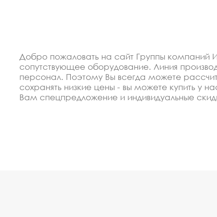
Добро пожаловать на сайт Группы компаний И
сопутствующее оборудование. Линия произво
персонал. Поэтому Вы всегда можете рассчит
сохранять низкие цены - вы можете купить у 
Вам спецпредложение и индивидуальные скид
материалы. Можем производить оборудование 
Спецпредложение от пр
со скидкой
В 2012 году мы организовали восокоавтоматиз
недорогие изделия навесы для автомобилей. К
высокая надёжность.
Мы готовы сделать скидку от объёма для заст