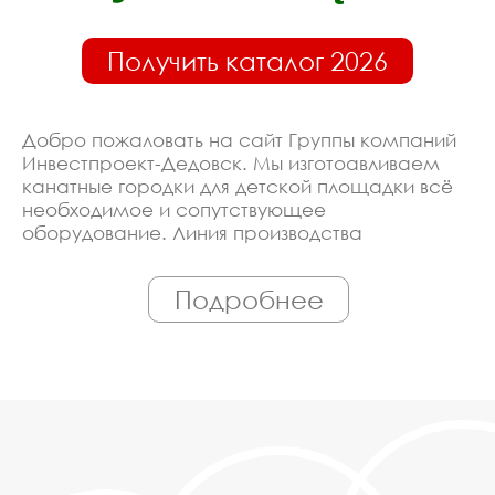
Получить каталог 2026
Добро пожаловать на сайт Группы компаний
Инвестпроект-Дедовск. Мы изготоавливаем
канатные городки для детской площадки всё
необходимое и сопутствующее
оборудование. Линия производства
оборудована современными ЧПУ станками,
работает только квалифицированный
Подробнее
персонал. Поэтому Вы всегда можете
рассчитывать на исключительно высокую
надёжность. Автоматизация производства
позволяет нам сохранять низкие цены - вы
можете купить у нас канатные городки для
детской площадки в Дедовске, действительно,
очень дешево. Наши менеджеры сделают
Вам спецпредложение и индивидуальные
скидки. Всё наше оборудование