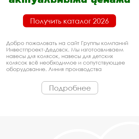
Получить каталог 2026
Добро пожаловать на сайт Группы компаний
Инвестпроект-Дедовск. Мы изготоавливаем
навесы для колясок, навесы для детских
колясок всё необходимое и сопутствующее
оборудование. Линия производства
оборудована современными ЧПУ станками,
работает только квалифицированный
Подробнее
персонал. Поэтому Вы всегда можете
рассчитывать на исключительно высокую
надёжность. Автоматизация производства
позволяет нам сохранять низкие цены - вы
можете купить у нас навесы для колясок,
навесы для детских колясок в Дедовске,
действительно, очень дешево. Наши
менеджеры сделают Вам спецпредложение и