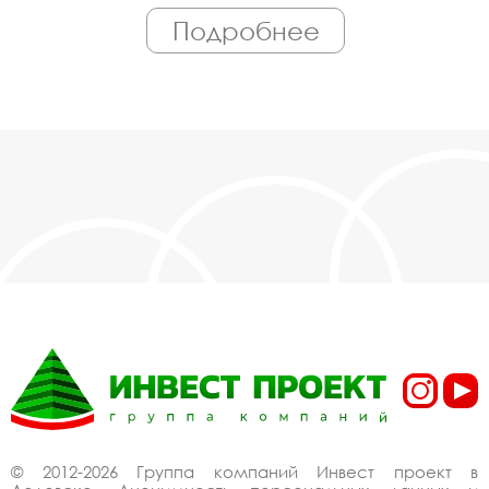
работает только квалифицированный
Подробнее
персонал. Поэтому Вы всегда можете
рассчитывать на исключительно высокую
надёжность. Автоматизация производства
позволяет нам сохранять низкие цены - вы
можете купить у нас хозяйственные элементы
для благоустройства двора в Дедовске,
действительно, очень дешево. Наши
менеджеры сделают Вам спецпредложение и
индивидуальные скидки. Всё наше
оборудование сертифицировано по ГОСТ.
Используем только экологически чистые
материалы. Можем производить
оборудование хозяйственные элементы для
благоустройства двора под заказ, по Вашему
проекту.
Спецпредложение от
производителя на
хозяйственные
© 2012-2026 Группа компаний Инвест проект в