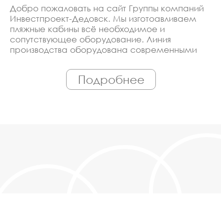
Добро пожаловать на сайт Группы компаний
Инвестпроект-Дедовск. Мы изготоавливаем
пляжные кабины всё необходимое и
сопутствующее оборудование. Линия
производства оборудована современными
ЧПУ станками, работает только
квалифицированный персонал. Поэтому Вы
Подробнее
всегда можете рассчитывать на
исключительно высокую надёжность.
Автоматизация производства позволяет нам
сохранять низкие цены - вы можете купить у
нас пляжные кабины в Дедовске,
действительно, очень дешево. Наши
менеджеры сделают Вам спецпредложение и
индивидуальные скидки. Всё наше
оборудование сертифицировано по ГОСТ.
Используем только экологически чистые
материалы. Можем производить
оборудование пляжные кабины под заказ, по
Вашему проекту.