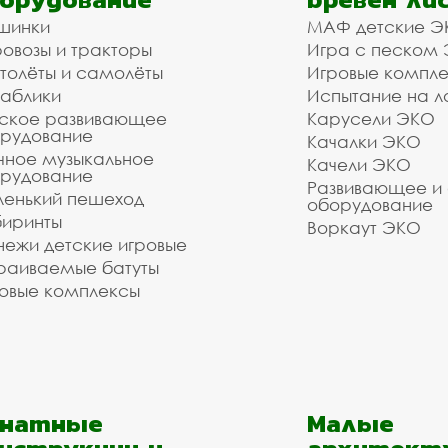
шинки
МАФ детские Э
жное оборудование для бл
овозы и тракторы
Игра с песком
 и монтажом
толёты и самолёты
Игровые компл
аблики
Испытание на л
ское развивающее
Карусели ЭКО
 оборудования. Наши монтажники имеют весь необх
рудование
Качалки ЭКО
вание для благоустройства в нашей компании и мы 
чное музыкальное
Качели ЭКО
рудование
 под ключ. Стоимость зависит от объёма заказа и 
Развивающее и
: , воспользуйтесь формой обратной связи или с
енький пешеход
оборудование
иринты
Воркаут ЭКО
ежи детские игровые
зуетесь услугами нашей компании!
раиваемые батуты
о выполнить даже очень сложный заказ.
овые комплексы
анатные
Малые