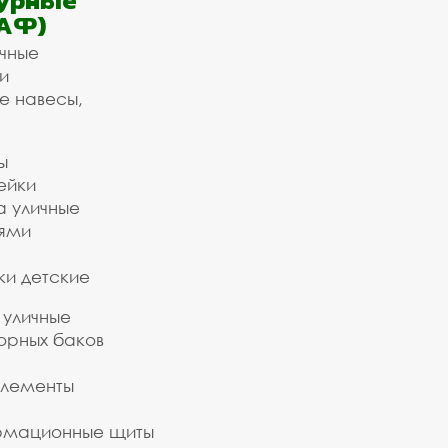
урные
АФ)
ичные
и
е навесы,
ы
ейки
а уличные
ьями
ки детские
 уличные
орных баков
элементы
рмационные щиты