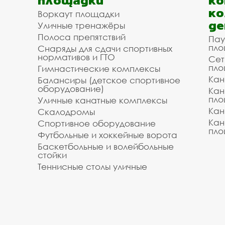
площадки
ко
ко
Воркаут площадки
де
Уличные тренажёры
Полоса препятствий
Пау
пло
Снаряды для сдачи спортивных
нормативов и ГТО
Сет
пло
Гимнастические комплексы
Кан
Балансиры (детское спортивное
оборудование)
Кан
пло
Уличные канатные комплексы
Кан
Скалодромы
Кан
Спортивное оборудование
пло
Футбольные и хоккейные ворота
Баскетбольные и волейбольные
стойки
Теннисные столы уличные