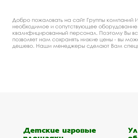
Добро пожаловать на сайт Группы компаний И
необходимое и сопутствующее оборудование.
квалифицированный персонал. Поэтому Вы все
позволяет нам сохранять низкие цены - вы мож
дешево. Наши менеджеры сделают Вам спецп
Используем только экологически чистые мате
по Вашему проекту.
Спецпредложение от пр
благоустройства купить
В 2012 году мы организовали восокоавтоматиз
недорогие изделия пляжное оборудование для 
выполнение заказа и высокая надёжность.
Мы готовы сделать скидку от объёма для заст
Детские игровые
Ул
Дедовске. Мы рассчитаем Ваш проект, поможе
площадки
об
заявку на сайте.