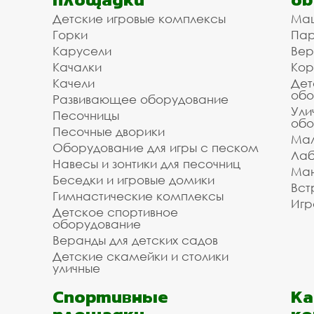
Детские игровые комплексы
Ма
Доступная цена на пля
Горки
Пар
Дедовске с доставкой
Карусели
Вер
Качалки
Кор
Качели
Дет
Мы организуем для вас доставку и установку
обо
Развивающее оборудование
/ укладки. Зделайте заказ на пляжное оборудо
Ули
Песочницы
обо
монтажа в Дедовске и городском округе Истра
Песочные дворики
информацию у наших менеджеров по телефону
Мал
Оборудование для игры с песком
оборудования.
Лаб
Навесы и зонтики для песочниц
Ман
Инвестпроект благодарит вас за то, что поль
Беседки и игровые домики
Вст
Звоните, мы всегда готовы помочь и оперативн
Гимнастические комплексы
Игр
Детское спортивное
оборудование
Веранды для детских садов
Детские скамейки и столики
уличные
Спортивные
К