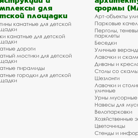
нструкции и
архитект
мплексы для
формы (М
тской площадки
Арт-объекты ул
Парковые качел
тины канатные для детской
щадки
Перголы, теневы
парклеты
ки канатные для детской
щадки
Беседки
атные дороги
Уличные веранд
атный мостики для детской
Лавочки и скам
щадки
Диваны и кресл
атные пирамиды
Столы со скам
атные городки для детской
Шезлонги
щадки
Лавочки и столи
уличные
Урны мусорные
Навесы для мус
Велопарковки
Хозяйственные 
Цветочницы
Стенды и инфо