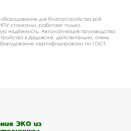
 оборудование для благоустройства всё
ПУ станками, работает только
ую надёжность. Автоматизация производства
тройства в Дедовске, действительно, очень
оборудование сертифицировано по ГОСТ.
борудование для благоустройства под заказ,
оборудование для
изируем, чтобы изготавливать качественные и
 гарантия низкой цены, своевременное
олы или любого оптового покупателя в
ние ЭКО из
таточно просто позвонить или оставить
ственницы