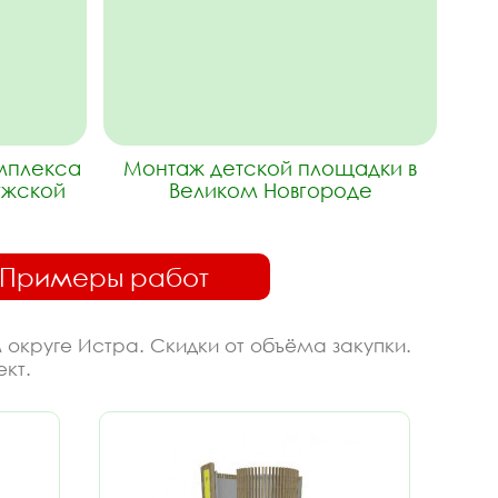
омплекса
Монтаж детской площадки в
ужской
Великом Новгороде
Примеры работ
 округе Истра. Скидки от объёма закупки.
кт.