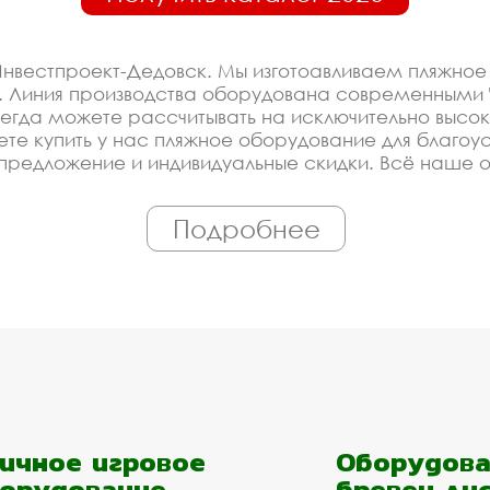
нвестпроект-Дедовск. Мы изготоавливаем пляжное
 Линия производства оборудована современными Ч
гда можете рассчитывать на исключительно высок
ете купить у нас пляжное оборудование для благоус
редложение и индивидуальные скидки. Всё наше 
риалы. Можем производить оборудование пляжное о
Подробнее
оизводителя на пляжное 
 со скидкой
ированное производство, которое постоянно модерн
благоустройства. Купить оборудование у нас - это
ройщика, управляющей компании, детского сада, шк
ичное игровое
Оборудова
м подобрать материалы и оборудование - Вам дос
орудование
бревен ли