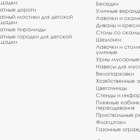
щадки
Беседки
атные дороги
Уличные веранд
атный мостики для детской
Лавочки и скам
щадки
Диваны и кресл
атные пирамиды
Столы со скам
атные городки для детской
Шезлонги
щадки
Лавочки и столи
уличные
Урны мусорные
Навесы для мус
Велопарковки
Хозяйственные 
Цветочницы
Стенды и инфо
Пляжные кабинк
переодевания
Приствольные р
Флагштоки
Газонные ограж