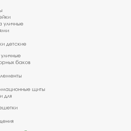
ы
ейки
а уличные
ьями
ки детские
 уличные
орных баков
элементы
рмационные щиты
и для
ешетки
дения