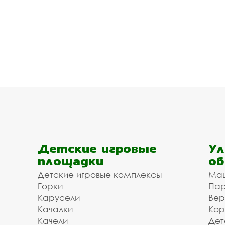
Детские игровые
Ул
площадки
об
Детские игровые комплексы
Ма
Горки
Пар
Карусели
Вер
Качалки
Кор
Качели
Дет