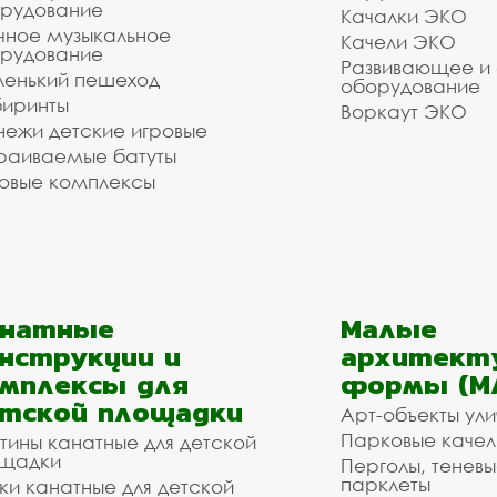
рудование
Качалки ЭКО
чное музыкальное
Качели ЭКО
рудование
Развивающее и
енький пешеход
оборудование
иринты
Воркаут ЭКО
ежи детские игровые
раиваемые батуты
овые комплексы
анатные
Малые
нструкции и
архитект
мплексы для
формы (М
тской площадки
Арт-объекты ул
Парковые качел
тины канатные для детской
щадки
Перголы, теневы
парклеты
ки канатные для детской