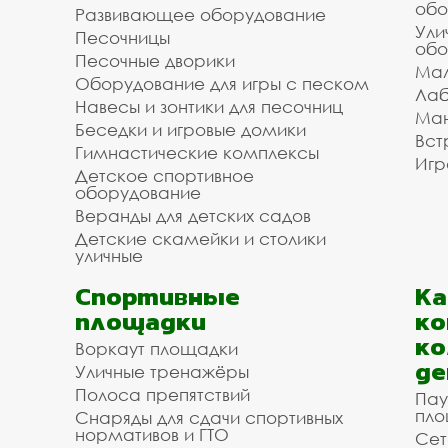
обо
Развивающее оборудование
Ули
Песочницы
обо
Песочные дворики
Мал
Оборудование для игры с песком
Лаб
Навесы и зонтики для песочниц
Ман
Беседки и игровые домики
Вст
Гимнастические комплексы
Игр
Детское спортивное
оборудование
Веранды для детских садов
Детские скамейки и столики
уличные
Спортивные
К
площадки
ко
ко
Воркаут площадки
де
Уличные тренажёры
Полоса препятствий
Пау
пло
Снаряды для сдачи спортивных
нормативов и ГТО
Сет