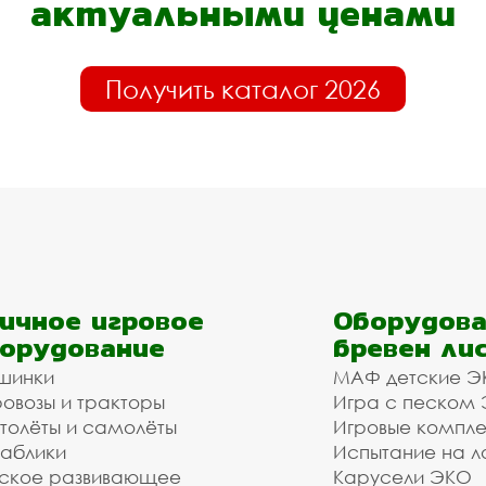
актуальными ценами
Получить каталог 2026
ичное игровое
Оборудова
орудование
бревен ли
шинки
МАФ детские Э
овозы и тракторы
Игра с песком
толёты и самолёты
Игровые компл
аблики
Испытание на л
ское развивающее
Карусели ЭКО