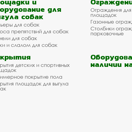
ощадки и
Ограждени
орудование для
Ограждения для
гула собак
площадок
Газонные ограж
ьеры для собак
Столбики огра
оса препятствий для собак
парковочные
нели для собак
ки и слалом для собак
окрытия
Оборудова
наличии н
рытия детских и спортивных
ощадок
имерное покрытие пола
рытия площадок для выгула
ак