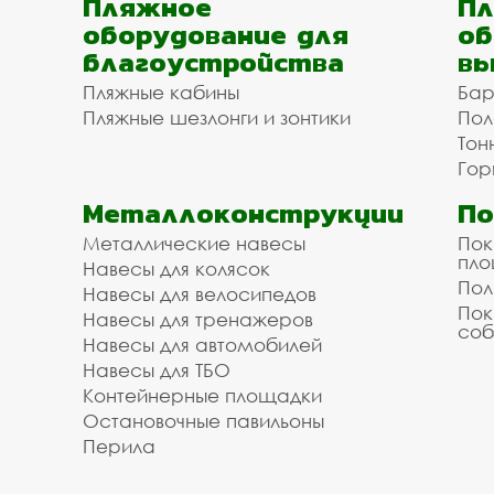
Пляжное
Пл
оборудование для
об
благоустройства
вы
Пляжные кабины
Бар
Пляжные шезлонги и зонтики
Пол
Тон
Гор
Металлоконструкции
П
Металлические навесы
Пок
пл
Навесы для колясок
Пол
Навесы для велосипедов
Пок
Навесы для тренажеров
соб
Навесы для автомобилей
Навесы для ТБО
Контейнерные площадки
Остановочные павильоны
Перила