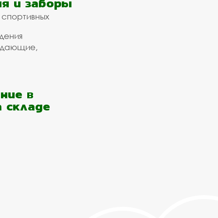
я и заборы
 спортивных
дения
ждающие,
ние в
а складе