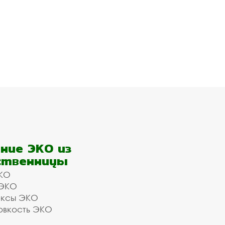
ние ЭКО из
ственницы
КО
 ЭКО
ексы ЭКО
овкость ЭКО