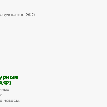
 обучающее ЭКО
урные
АФ)
ичные
и
е навесы,