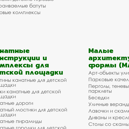
раиваемые батуты
овые комплексы
анатные
Малые
нструкции и
архитект
мплексы для
формы (М
тской площадки
Арт-объекты ул
Парковые качел
тины канатные для детской
щадки
Перголы, теневы
парклеты
ки канатные для детской
щадки
Беседки
атные дороги
Уличные веранд
атный мостики для детской
Лавочки и скам
щадки
Диваны и кресл
атные пирамиды
Столы со скам
атные городки для детской