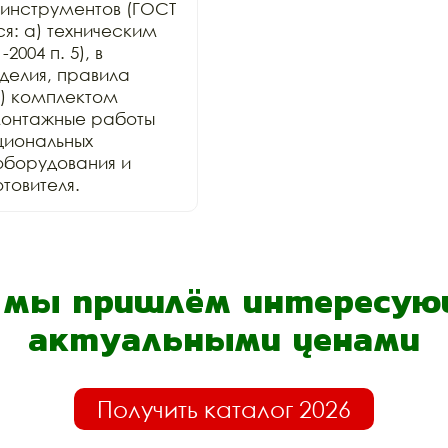
инструментов (ГОСТ 
ся: а) техническим 
004 п. 5), в 
елия, правила 
) комплектом 
онтажные работы 
иональных 
оборудования и 
товителя.
- мы пришлём интересующ
актуальными ценами
Получить каталог 2026