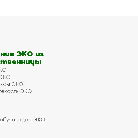
ние ЭКО из
ственницы
КО
 ЭКО
ексы ЭКО
овкость ЭКО
 обучающее ЭКО