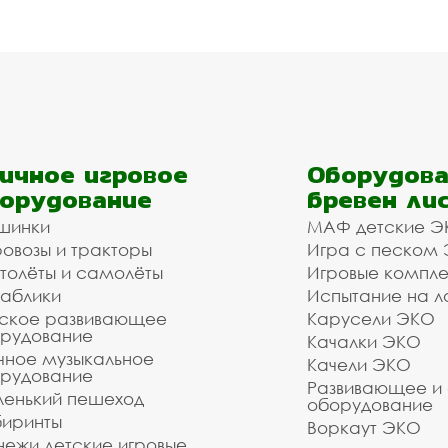
ичное игровое
Оборудова
орудование
бревен ли
шинки
МАФ детские Э
овозы и тракторы
Игра с песком
толёты и самолёты
Игровые компл
аблики
Испытание на л
ское развивающее
Карусели ЭКО
рудование
Качалки ЭКО
чное музыкальное
Качели ЭКО
рудование
Развивающее и
енький пешеход
оборудование
иринты
Воркаут ЭКО
ежи детские игровые