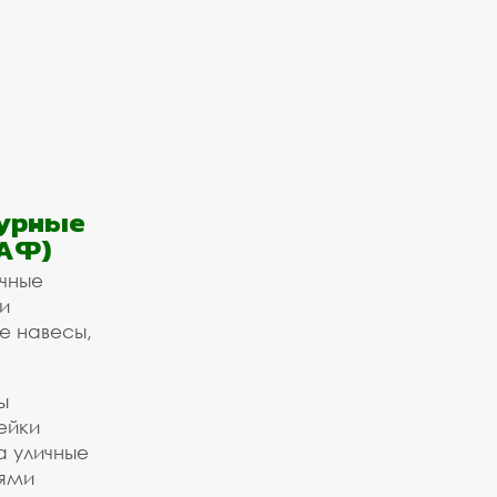
урные
АФ)
ичные
и
е навесы,
ы
ейки
а уличные
ьями