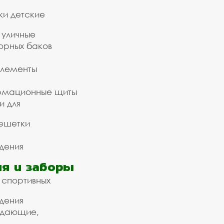
ки детские
 уличные
орных баков
элементы
рмационные щиты
и для
ешетки
дения
я и заборы
 спортивных
дения
ждающие,