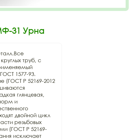
МФ-31 Урна
алл.Все 
руглых труб, с 
рименяемый 
ОСТ 1577-93. 
 (ГОСТ Р 52169-2012 
шиваются 
дкая глянцевая, 
орм и 
ственного 
дят двойной цикл 
сти резьбовых 
и (ГОСТ Р 52169-
ания исключает 