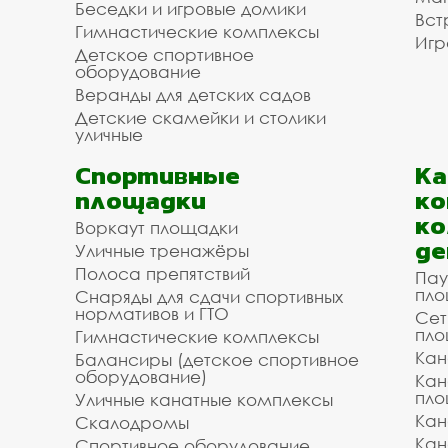
Беседки и игровые домики
Вст
Гимнастические комплексы
Игр
Детское спортивное
оборудование
Веранды для детских садов
Детские скамейки и столики
уличные
Спортивные
К
площадки
ко
ко
Воркаут площадки
де
Уличные тренажёры
Полоса препятствий
Пау
пло
Снаряды для сдачи спортивных
нормативов и ГТО
Сет
пло
Гимнастические комплексы
Кан
Балансиры (детское спортивное
оборудование)
Кан
пло
Уличные канатные комплексы
Кан
Скалодромы
Кан
Спортивное оборудование