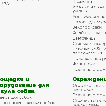
Шезлонги
щадки
Лавочки и столи
уличные
Урны мусорные
Навесы для мус
Велопарковки
Хозяйственные 
Цветочницы
Стенды и инфо
Пляжные кабинк
переодевания
Приствольные р
Флагштоки
Газонные ограж
ощадки и
Ограждени
орудование для
Ограждения для
гула собак
площадок
Газонные ограж
ьеры для собак
Столбики огра
оса препятствий для собак
парковочные