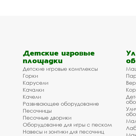
Детские игровые
Ул
площадки
об
Детские игровые комплексы
Ма
Горки
Пар
Карусели
Вер
Качалки
Кор
Качели
Дет
обо
Развивающее оборудование
Ули
Песочницы
обо
Песочные дворики
Мал
Оборудование для игры с песком
Лаб
Навесы и зонтики для песочниц
Ман