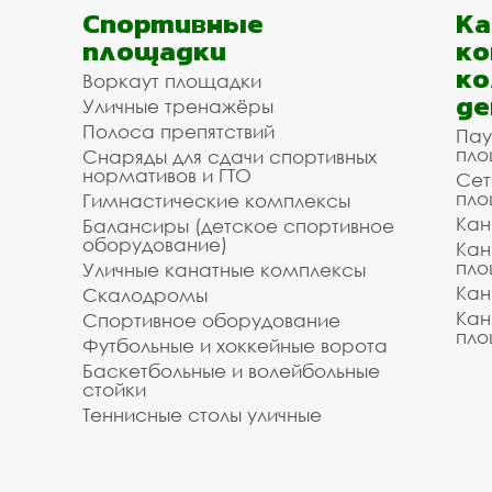
Спортивные
К
площадки
ко
ко
Воркаут площадки
де
Уличные тренажёры
Полоса препятствий
Пау
пло
Снаряды для сдачи спортивных
нормативов и ГТО
Сет
пло
Гимнастические комплексы
Кан
Балансиры (детское спортивное
оборудование)
Кан
пло
Уличные канатные комплексы
Кан
Скалодромы
Кан
Спортивное оборудование
пло
Футбольные и хоккейные ворота
Баскетбольные и волейбольные
стойки
Теннисные столы уличные