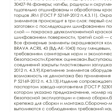
30427-96 фанеры; изгибы, радиусы и скругле
тщательно отшлифованы и обработаны краск
торцов JRM (ГОСТ Р 52169-2012 п.4.3.11). Ок
элементов происходит в три слоя: первый сл
заготовки с последующим шлифованием пове
слой — покраска двухкомпонентной краско
шлифованием поверхности, третий слой — 
Все фанерные элементы окрашиваются кол
BRAVA ACRIL 43 (ВД-АК-1043) полу глянцевым,
требованиям санитарных норм и экологичес
безопасности.Крепеж оцинкован.Выступающи
соединений закрыты пластиковыми заглушкам
2012 п. 4.3.9).Крепление элементов оборудов
возможность их демонтажа без применения 
Р 52169-2012 п. 4.3.13).Изделие сопровождает
паспортом завода-изготовителя (ГОСТ Р 52301-2
котором указано предназначение, номер изд
безопасной эксплуатации и схема сборки.б
крепежа для сборки и монтажа.Сборочно-м
выполняются с соблюдением требований нац