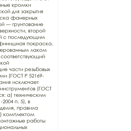
нные кромки 
ой для закрытия 
раска фанерных 
ой — грунтование 
рхности, второй 
й с последующим 
финишная покраска. 
ерованным лаком 
 соответствующий 
кой 
е части резьбовых 
и (ГОСТ Р 52169-
ания исключает 
инструментов (ГОСТ 
ся: а) техническим 
004 п. 5), в 
елия, правила 
) комплектом 
онтажные работы 
иональных 