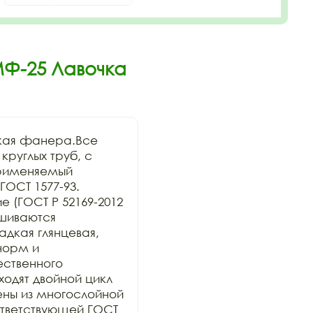
МФ-25 Лавочка
кая фанера.Все 
руглых труб, с 
рименяемый 
ОСТ 1577-93. 
 (ГОСТ Р 52169-2012 
шиваются 
дкая глянцевая, 
орм и 
ственного 
дят двойной цикл 
ны из многослойной 
тветствующей ГОСТ 