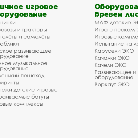
ичное игровое
Оборудова
орудование
бревен ли
шинки
МАФ детские Э
овозы и тракторы
Игра с песком
толёты и самолёты
Игровые компл
аблики
Испытание на л
ское развивающее
Карусели ЭКО
рудование
Качалки ЭКО
чное музыкальное
Качели ЭКО
рудование
Развивающее и
енький пешеход
оборудование
иринты
Воркаут ЭКО
ежи детские игровые
раиваемые батуты
овые комплексы