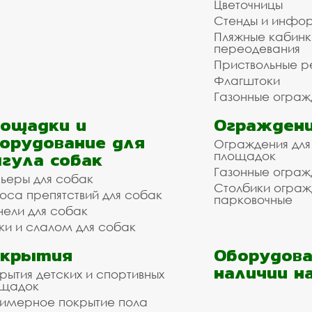
Цветочницы
Стенды и инфо
Пляжные кабинк
переодевания
Приствольные р
Флагштоки
Газонные ограж
ощадки и
Ограждени
орудование для
Ограждения для
гула собак
площадок
Газонные ограж
ьеры для собак
Столбики огра
оса препятствий для собак
парковочные
нели для собак
ки и слалом для собак
окрытия
Оборудова
наличии н
рытия детских и спортивных
ощадок
имерное покрытие пола