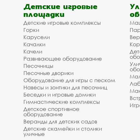
Детские игровые
Ул
площадки
об
Детские игровые комплексы
Ма
Горки
Пар
Карусели
Вер
Качалки
Кор
Качели
Дет
обо
Развивающее оборудование
Ули
Песочницы
обо
Песочные дворики
Мал
Оборудование для игры с песком
Лаб
Навесы и зонтики для песочниц
Ман
Беседки и игровые домики
Вст
Гимнастические комплексы
Игр
Детское спортивное
оборудование
Веранды для детских садов
Детские скамейки и столики
уличные