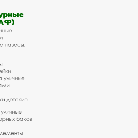
урные
АФ)
ичные
и
е навесы,
ы
ейки
а уличные
ьями
ки детские
 уличные
орных баков
элементы