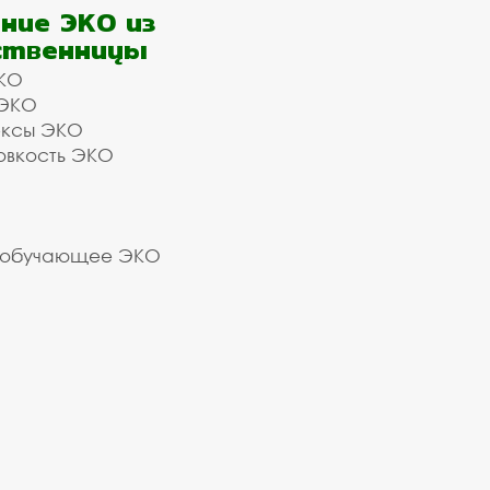
ние ЭКО из
ственницы
КО
 ЭКО
ексы ЭКО
овкость ЭКО
 обучающее ЭКО