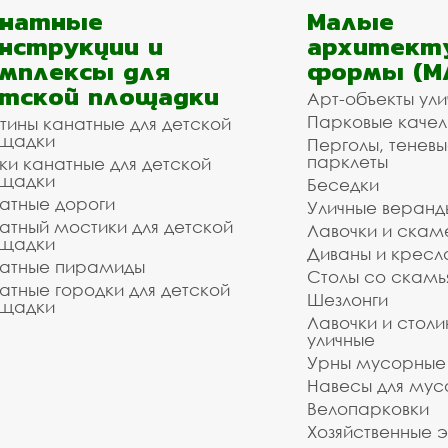
анатные
Малые
нструкции и
архитект
мплексы для
формы (М
тской площадки
Арт-объекты ул
Парковые качел
тины канатные для детской
щадки
Перголы, теневы
парклеты
ки канатные для детской
щадки
Беседки
атные дороги
Уличные веранд
атный мостики для детской
Лавочки и скам
щадки
Диваны и кресл
атные пирамиды
Столы со скам
атные городки для детской
Шезлонги
щадки
Лавочки и столи
уличные
Урны мусорные
Навесы для мус
Велопарковки
Хозяйственные 