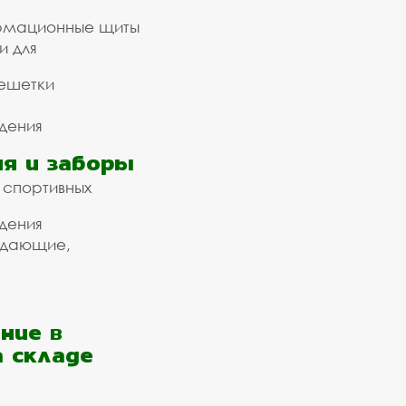
рмационные щиты
и для
ешетки
дения
я и заборы
 спортивных
дения
ждающие,
ние в
а складе