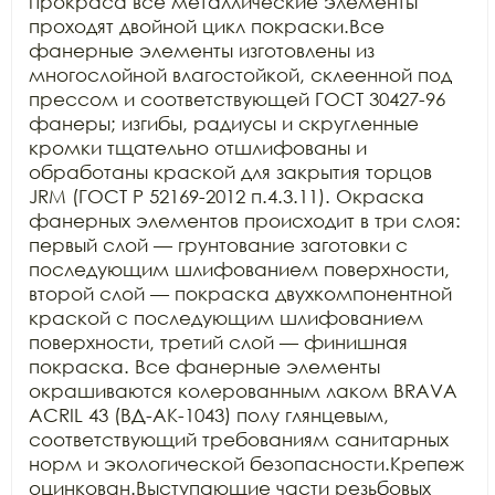
прокраса все металлические элементы 
проходят двойной цикл покраски.Все 
фанерные элементы изготовлены из 
многослойной влагостойкой, склеенной под 
прессом и соответствующей ГОСТ 30427-96 
фанеры; изгибы, радиусы и скругленные 
кромки тщательно отшлифованы и 
обработаны краской для закрытия торцов 
JRM (ГОСТ Р 52169-2012 п.4.3.11). Окраска 
фанерных элементов происходит в три слоя: 
первый слой — грунтование заготовки с 
последующим шлифованием поверхности, 
второй слой — покраска двухкомпонентной 
краской с последующим шлифованием 
поверхности, третий слой — финишная 
покраска. Все фанерные элементы 
окрашиваются колерованным лаком BRAVA 
ACRIL 43 (ВД-АК-1043) полу глянцевым, 
соответствующий требованиям санитарных 
норм и экологической безопасности.Крепеж 
оцинкован.Выступающие части резьбовых 