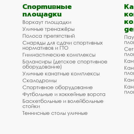
Спортивные
К
площадки
ко
ко
Воркаут площадки
де
Уличные тренажёры
Полоса препятствий
Пау
пло
Снаряды для сдачи спортивных
нормативов и ГТО
Сет
пло
Гимнастические комплексы
Кан
Балансиры (детское спортивное
оборудование)
Кан
пло
Уличные канатные комплексы
Кан
Скалодромы
Кан
Спортивное оборудование
пло
Футбольные и хоккейные ворота
Баскетбольные и волейбольные
стойки
Теннисные столы уличные