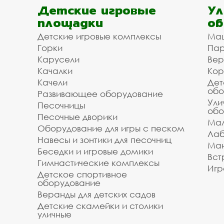
Детские игровые
Ул
площадки
об
Детские игровые комплексы
Ма
Горки
Пар
Карусели
Вер
Качалки
Кор
Качели
Дет
обо
Развивающее оборудование
Ули
Песочницы
обо
Песочные дворики
Мал
Оборудование для игры с песком
Лаб
Навесы и зонтики для песочниц
Ман
Беседки и игровые домики
Вст
Гимнастические комплексы
Игр
Детское спортивное
оборудование
Веранды для детских садов
Детские скамейки и столики
уличные