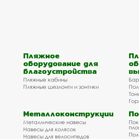
Пляжное
Пл
оборудование для
об
благоустройства
вы
Пляжные кабины
Бар
Пляжные шезлонги и зонтики
Пол
Тон
Гор
Металлоконструкции
П
Металлические навесы
Пок
пл
Навесы для колясок
Пол
Навесы для велосипедов