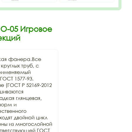
ИО-05 Игровое
екций
кая фанера.Все 
руглых труб, с 
рименяемый 
ОСТ 1577-93. 
 (ГОСТ Р 52169-2012 
шиваются 
дкая глянцевая, 
орм и 
ственного 
дят двойной цикл 
ны из многослойной 
тветствующей ГОСТ 