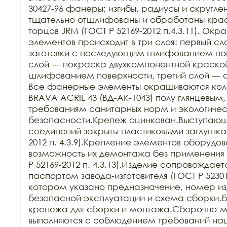
30427-96 фанеры; изгибы, радиусы и скругле
тщательно отшлифованы и обработаны краск
торцов JRM (ГОСТ Р 52169-2012 п.4.3.11). Ок
элементов происходит в три слоя: первый сл
заготовки с последующим шлифованием пове
слой — покраска двухкомпонентной краско
шлифованием поверхности, третий слой — 
Все фанерные элементы окрашиваются кол
BRAVA ACRIL 43 (ВД-АК-1043) полу глянцевым,
требованиям санитарных норм и экологичес
безопасности.Крепеж оцинкован.Выступающи
соединений закрыты пластиковыми заглушкам
2012 п. 4.3.9).Крепление элементов оборудов
возможность их демонтажа без применения 
Р 52169-2012 п. 4.3.13).Изделие сопровождает
паспортом завода-изготовителя (ГОСТ Р 52301-2
котором указано предназначение, номер изд
безопасной эксплуатации и схема сборки.б
крепежа для сборки и монтажа.Сборочно-м
выполняются с соблюдением требований нац