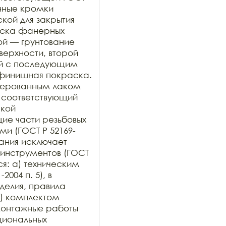
нные кромки 
ой для закрытия 
раска фанерных 
ой — грунтование 
рхности, второй 
й с последующим 
финишная покраска. 
ерованным лаком 
 соответствующий 
кой 
е части резьбовых 
и (ГОСТ Р 52169-
ания исключает 
инструментов (ГОСТ 
ся: а) техническим 
004 п. 5), в 
елия, правила 
) комплектом 
онтажные работы 
иональных 