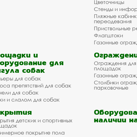
Цветочницы
Стенды и инфо
Пляжные кабинк
переодевания
Приствольные р
Флагштоки
Газонные ограж
ощадки и
Ограждени
орудование для
Ограждения для
гула собак
площадок
Газонные ограж
ьеры для собак
Столбики огра
оса препятствий для собак
парковочные
нели для собак
ки и слалом для собак
окрытия
Оборудова
наличии н
рытия детских и спортивных
ощадок
имерное покрытие пола