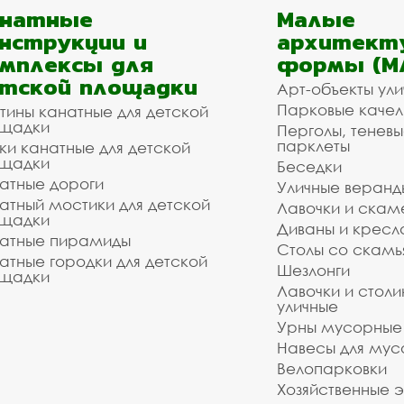
анатные
Малые
нструкции и
архитект
мплексы для
формы (М
тской площадки
Арт-объекты ул
Парковые качел
тины канатные для детской
щадки
Перголы, теневы
парклеты
ки канатные для детской
щадки
Беседки
атные дороги
Уличные веранд
атный мостики для детской
Лавочки и скам
щадки
Диваны и кресл
атные пирамиды
Столы со скам
атные городки для детской
Шезлонги
щадки
Лавочки и столи
уличные
Урны мусорные
Навесы для мус
Велопарковки
Хозяйственные 