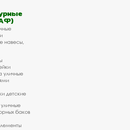
урные
АФ)
ичные
и
е навесы,
ы
ейки
а уличные
ьями
ки детские
 уличные
орных баков
элементы