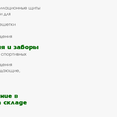
рмационные щиты
и для
ешетки
дения
я и заборы
 спортивных
дения
ждающие,
ние в
а складе