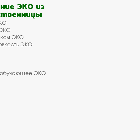
ние ЭКО из
ственницы
КО
 ЭКО
ексы ЭКО
овкость ЭКО
 обучающее ЭКО