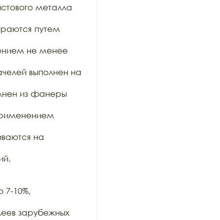
стового металла 
раются путем 
ением не менее 
челей выполнен на 
нен из фанеры 
применением 
ваются на 
й.

 7-10%, 
еев зарубежных 