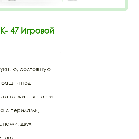
К- 47 Игровой
укцию, состоящую 
 башни под 
та горки с высотой 
а с перилами, 
нами, двух 
ного 