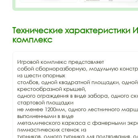
Технические характеристики И
комплекс
Игровой комплекс представляет

собой сборноразборную, модульную констр
из шести опорных

столбов, одной квадратной площадки, одной
крестообразной крышей,

одного ограждения в виде забора, одного ска
стартовой площадки

не менее 1200мм, одного лестничного марш
выполненными в виде

металлического каркаса с фанерными экра
гимнастических стенок из

турников, одного турника для подтягивания, од