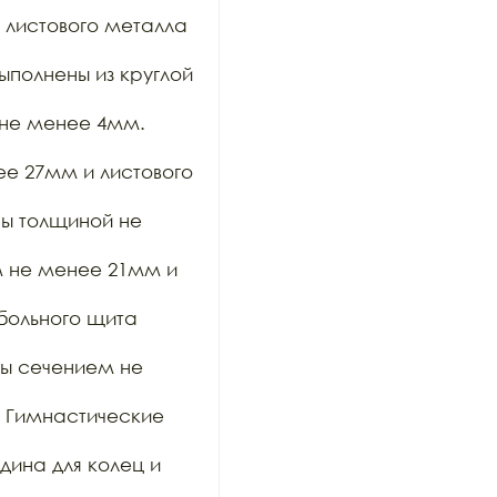
 листового металла 
полнены из круглой 
не менее 4мм. 
е 27мм и листового 
ы толщиной не 
м не менее 21мм и 
ольного щита 
ы сечением не 
 Гимнастические 
на для колец и 