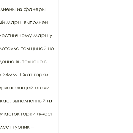
лнены из фанеры 
ый марш выполнен 
лестничному маршу 
металла толщиной не 
ение выполнено в 
 24мм. Скат горки 
ержавеющей стали 
ас, выполненный из 
часток горки имеет 
ет турник – 