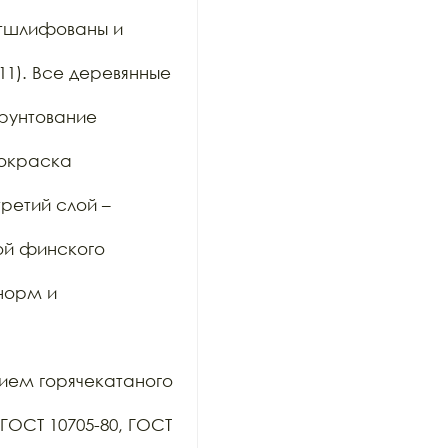
тшлифованы и 
11). Все деревянные 
рунтование 
окраска 
етий слой – 
й финского 
орм и 
ием горячекатаного 
ОСТ 10705-80, ГОСТ 