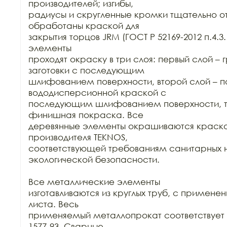
производителей; изгибы,

радиусы и скругленные кромки тщательно о
обработаны краской для

закрытия торцов JRM (ГОСТ Р 52169-2012 п.4.3.
элементы

проходят окраску в три слоя: первый слой – г
заготовки с последующим

шлифованием поверхности, второй слой – п
вододисперсионной краской с

последующим шлифованием поверхности, тр
финишная покраска. Все

деревянные элементы окрашиваются краско
производителя TEKNOS,

соответствующей требованиям санитарных н
экологической безопасности.

Все металлические элементы

изготавливаются из круглых труб, с применен
листа. Весь

применяемый металлопрокат соответствует Г
1577-93. Сварные
