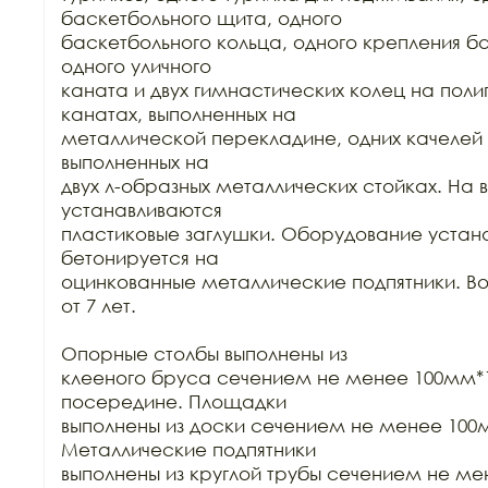
баскетбольного щита, одного

баскетбольного кольца, одного крепления ба
одного уличного

каната и двух гимнастических колец на поли
канатах, выполненных на

металлической перекладине, одних качелей с
выполненных на

двух л-образных металлических стойках. На 
устанавливаются

пластиковые заглушки. Оборудование устана
бетонируется на

оцинкованные металлические подпятники. Воз
от 7 лет.

Опорные столбы выполнены из

клееного бруса сечением не менее 100мм*1
посередине. Площадки

выполнены из доски сечением не менее 100
Металлические подпятники

выполнены из круглой трубы сечением не ме