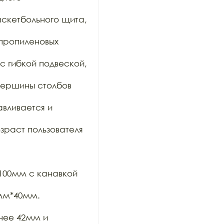
скетбольного щита, 
пропиленовых 
 гибкой подвеской, 
вершины столбов 
вливается и 
раст пользователя 
00мм с канавкой 
мм*40мм. 
нее 42мм и 