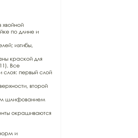
 хвойной

ке по длине и 
ей; изгибы, 
ны краской для 
1). Все

 слоя: первый слой 
рхности, второй 
им шлифованием 
нты окрашиваются 
орм и 