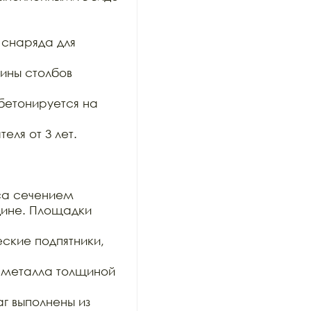
снаряда для 
ны столбов 
бетонируется на 
ля от 3 лет.

са сечением

ине. Площадки 
кие подпятники, 
 металла толщиной 
 выполнены из 