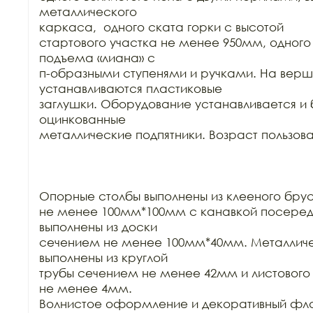
металлического

каркаса,  одного ската горки с высотой

стартового участка не менее 950мм, одного 
подъема «лиана» с

п-образными ступенями и ручками. На верши
устанавливаются пластиковые

заглушки. Оборудование устанавливается и 
оцинкованные

металлические подпятники. Возраст пользовате
Опорные столбы выполнены из клееного бру
не менее 100мм*100мм с канавкой посеред
выполнены из доски

сечением не менее 100мм*40мм. Металличес
выполнены из круглой

трубы сечением не менее 42мм и листового
не менее 4мм.

Волнистое оформление и декоративный флаг