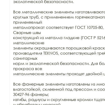
экологической безопасности.

Все металлические элементы изготавливаются
круглых труб, с применением горячекатаного
применяемый

металлопрокат соответствует ГОСТ 10705-80, Г
Сварные швы

конструкций из металла гладкие (ГОСТ Р 52169-
металлические

элементы окрашиваются порошковой краск
производителя TEKNOS, соответствующей тре
санитарных

норм и экологической безопасности. Для бол
прокраса все

металлические элементы проходят двойной ц
Все фанерные элементы изготовлены из мно
влагостойкой, склеенной под прессом и соо
30427-96 фанеры;

изгибы, радиусы и скругленные кромки тща
и обработаны краской
