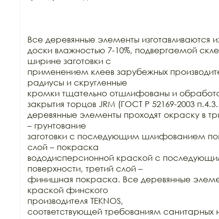
Все деревянные элементы изготавливаются из
доски влажностью 7-10%, подвергаемой склей
ширине заготовки с

применением клеев зарубежных производител
радиусы и скругленные

кромки тщательно отшлифованы и обработа
закрытия торцов JRM (ГОСТ Р 52169-2003 п.4.3.1
деревянные элементы проходят окраску в три
– грунтование

заготовки с последующим шлифованием пове
слой – покраска

вододисперсионной краской с последующ
поверхности, третий слой –

финишная покраска. Все деревянные элеме
краской финского

производителя TEKNOS,

соответствующей требованиям санитарных н