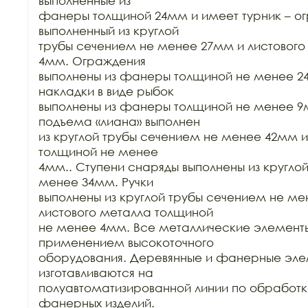
выполненные из

фанеры толщиной 24мм и имеет турник – огр
выполненный из круглой

трубы сечением не менее 27мм и листового
4мм. Ограждения

выполнены из фанеры толщиной не менее 2
накладки в виде рыбок

выполнены из фанеры толщиной не менее 9м
подъема «лиана» выполнен

из круглой трубы сечением не менее 42мм и
толщиной не менее

4мм.. Ступени снаряды выполнены из круглой
менее 34мм. Ручки

выполнены из круглой трубы сечением не ме
листового металла толщиной

не менее 4мм. Все металлические элементы
применением высокоточного

оборудования. Деревянные и фанерные эле
изготавливаются на

полуавтоматизированной линии по обработке
фанерных изделий.
