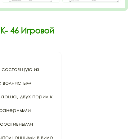
К- 46 Игровой
состоящую из 
 волнистым 
арша, двух перил к 
 фанерными 
коративными 
ыполненными в виде 