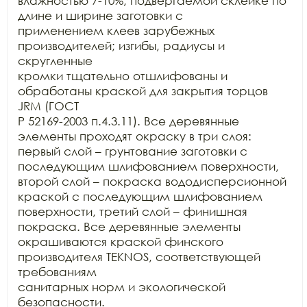
влажностью 7-10%, подвергаемой склейке по 
длине и ширине заготовки с

применением клеев зарубежных 
производителей; изгибы, радиусы и 
скругленные

кромки тщательно отшлифованы и 
обработаны краской для закрытия торцов 
JRM (ГОСТ

Р 52169-2003 п.4.3.11). Все деревянные 
элементы проходят окраску в три слоя:

первый слой – грунтование заготовки с 
последующим шлифованием поверхности,

второй слой – покраска вододисперсионной 
краской с последующим шлифованием

поверхности, третий слой – финишная 
покраска. Все деревянные элементы

окрашиваются краской финского 
производителя TEKNOS, соответствующей 
требованиям

санитарных норм и экологической 
безопасности.
