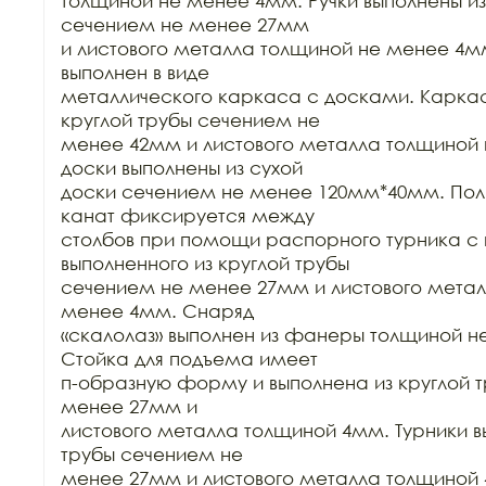
толщиной не менее 4мм. Ручки выполнены из 
сечением не менее 27мм

и листового металла толщиной не менее 4мм
выполнен в виде

металлического каркаса с досками. Каркас 
круглой трубы сечением не

менее 42мм и листового металла толщиной 
доски выполнены из сухой

доски сечением не менее 120мм*40мм. Пол
канат фиксируется между

столбов при помощи распорного турника с п
выполненного из круглой трубы

сечением не менее 27мм и листового метал
менее 4мм. Снаряд

«скалолаз» выполнен из фанеры толщиной н
Стойка для подъема имеет

п-образную форму и выполнена из круглой т
менее 27мм и

листового металла толщиной 4мм. Турники вы
трубы сечением не

менее 27мм и листового металла толщиной 4