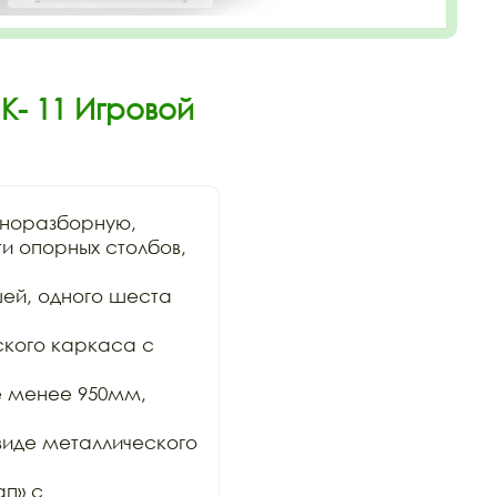
К- 11 Игровой
норазборную,

 опорных столбов, 
й, одного шеста 
кого каркаса с 
е менее 950мм, 
иде металлического 
п» с 