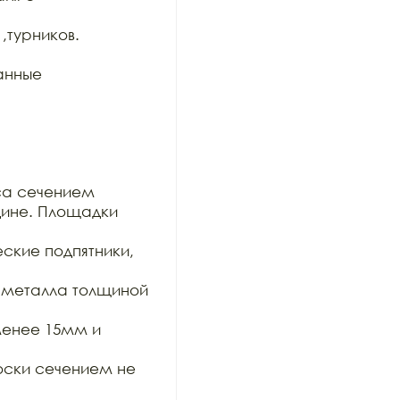
турников. 
анные 
са сечением

ине. Площадки 
кие подпятники, 
 металла толщиной 
енее 15мм и 
ски сечением не 