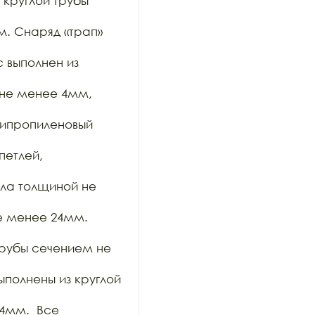
круглой трубы 
. Снаряд «трап» 
выполнен из 
не менее 4мм, 
ипропиленовый 
етлей, 
ла толщиной не 
е менее 24мм. 
рубы сечением не 
полнены из круглой 
мм.  Все 