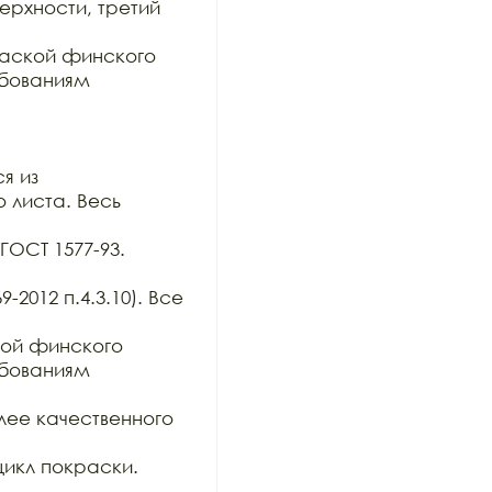
хности, третий 
аской финского 
бованиям 
 из

 листа. Весь 
ОСТ 1577-93. 
2012 п.4.3.10). Все 
ой финского 
бованиям 
ее качественного 
икл покраски. 
