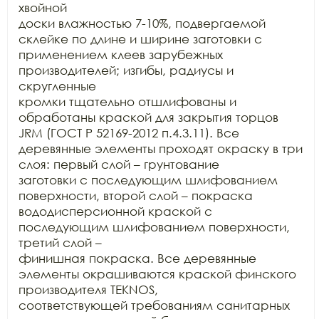
хвойной

доски влажностью 7-10%, подвергаемой 
склейке по длине и ширине заготовки с

применением клеев зарубежных 
производителей; изгибы, радиусы и 
скругленные

кромки тщательно отшлифованы и 
обработаны краской для закрытия торцов 
JRM (ГОСТ Р 52169-2012 п.4.3.11). Все

деревянные элементы проходят окраску в три 
слоя: первый слой – грунтование

заготовки с последующим шлифованием 
поверхности, второй слой – покраска

вододисперсионной краской с 
последующим шлифованием поверхности, 
третий слой –

финишная покраска. Все деревянные 
элементы окрашиваются краской финского

производителя TEKNOS,

соответствующей требованиям санитарных 