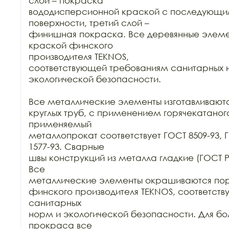
слой – покраска

вододисперсионной краской с последующ
поверхности, третий слой –

финишная покраска. Все деревянные элеме
краской финского

производителя TEKNOS,

соответствующей требованиям санитарных н
экологической безопасности.

Все металлические элементы изготавливаются
круглых труб, с применением горячекатаного
применяемый

металлопрокат соответствует ГОСТ 8509-93, Г
1577-93. Сварные

швы конструкций из металла гладкие (ГОСТ Р 52
Все

металлические элементы окрашиваются пор
финского производителя TEKNOS, соответст
санитарных

норм и экологической безопасности. Для бол
прокраса все
