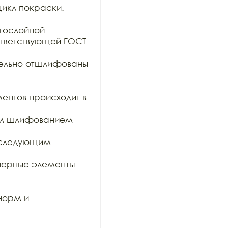
икл покраски. 

гослойной

тветствующей ГОСТ 
тельно отшлифованы 
ентов происходит в 
им шлифованием 
оследующим 
ерные элементы 
орм и 