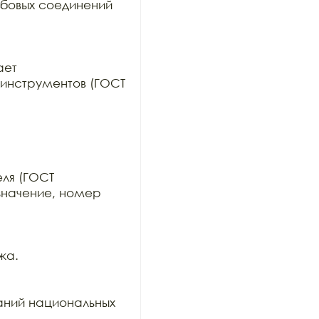
бовых соединений 
ет

инструментов (ГОСТ 
ля (ГОСТ

значение, номер 
а.

ний национальных 