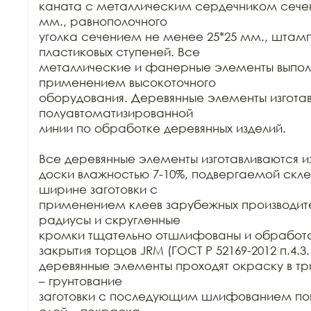
каната с металлическим сердечником сечен
мм., равнополочного

уголка сечением не менее 25*25 мм., штамп
пластиковых ступеней. Все

металлические и фанерные элементы выполн
применением высокоточного

оборудования. Деревянные элементы изготав
полуавтоматизированной

линии по обработке деревянных изделий.

Все деревянные элементы изготавливаются из
доски влажностью 7-10%, подвергаемой склей
ширине заготовки с

применением клеев зарубежных производител
радиусы и скругленные

кромки тщательно отшлифованы и обработа
закрытия торцов JRM (ГОСТ Р 52169-2012 п.4.3.1
деревянные элементы проходят окраску в три
– грунтование

заготовки с последующим шлифованием пове