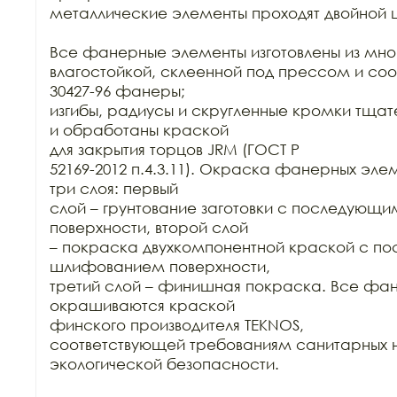
металлические элементы проходят двойной ц
Все фанерные элементы изготовлены из мно
влагостойкой, склеенной под прессом и соо
30427-96 фанеры;

изгибы, радиусы и скругленные кромки тща
и обработаны краской

для закрытия торцов JRM (ГОСТ Р

52169-2012 п.4.3.11). Окраска фанерных элем
три слоя: первый

слой – грунтование заготовки с последующ
поверхности, второй слой

– покраска двухкомпонентной краской с п
шлифованием поверхности,

третий слой – финишная покраска. Все фан
окрашиваются краской

финского производителя TEKNOS,

соответствующей требованиям санитарных н
экологической безопасности.
