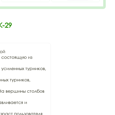
К-29
ой

состоящую из 
 усиленных турников, 
ых турников, 
На вершины столбов 
вливается и 
раст пользователя 