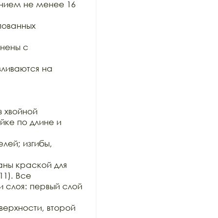
ием не менее 16 
ованных 
ены с 
ливаются на 
 хвойной

ке по длине и 
ей; изгибы, 
ны краской для 
1). Все

 слоя: первый слой 
рхности, второй 