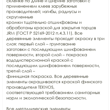
склейке по длине и ширине заготовки с

применением клеев зарубежных 
производителей; изгибы, радиусы и 
скругленные

кромки тщательно отшлифованы и 
обработаны краской для закрытия торцов 
JRM (ГОСТ Р 52169-2012 п.4.3.11). Все

деревянные элементы проходят окраску в три 
слоя: первый слой – грунтование

заготовки с последующим шлифованием 
поверхности, второй слой – покраска

вододисперсионной краской с 
последующим шлифованием поверхности, 
третий слой –

финишная покраска. Все деревянные 
элементы окрашиваются краской финского

производителя TEKNOS,

соответствующей требованиям санитарных 
норм и экологической безопасности.

Все металлические элементы 